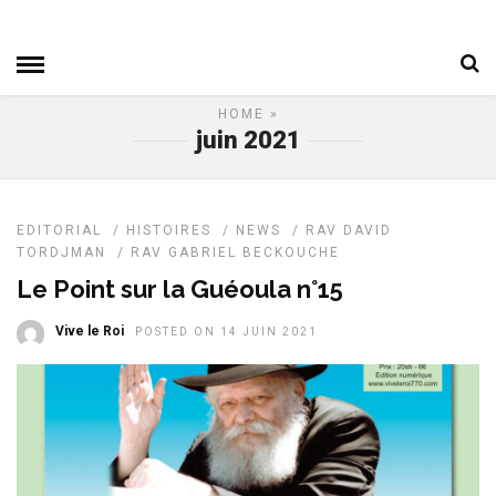
HOME
»
juin 2021
EDITORIAL
/
HISTOIRES
/
NEWS
/
RAV DAVID
TORDJMAN
/
RAV GABRIEL BECKOUCHE
Le Point sur la Guéoula n°15
Vive le Roi
POSTED ON 14 JUIN 2021