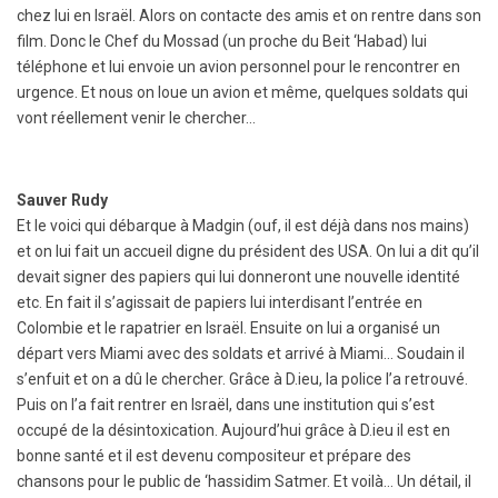
chez lui en Israël. Alors on contacte des amis et on rentre dans son
film. Donc le Chef du Mossad (un proche du Beit ‘Habad) lui
téléphone et lui envoie un avion personnel pour le rencontrer en
urgence. Et nous on loue un avion et même, quelques soldats qui
vont réellement venir le chercher…
Sauver Rudy
Et le voici qui débarque à Madgin (ouf, il est déjà dans nos mains)
et on lui fait un accueil digne du président des USA. On lui a dit qu’il
devait signer des papiers qui lui donneront une nouvelle identité
etc. En fait il s’agissait de papiers lui interdisant l’entrée en
Colombie et le rapatrier en Israël. Ensuite on lui a organisé un
départ vers Miami avec des soldats et arrivé à Miami… Soudain il
s’enfuit et on a dû le chercher. Grâce à D.ieu, la police l’a retrouvé.
Puis on l’a fait rentrer en Israël, dans une institution qui s’est
occupé de la désintoxication. Aujourd’hui grâce à D.ieu il est en
bonne santé et il est devenu compositeur et prépare des
chansons pour le public de ‘hassidim Satmer. Et voilà… Un détail, il