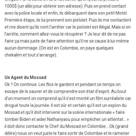
1000$ (un alibi pour obtenir son adresse). Puis on prend contact
avec la police locale et enfin, ils débarquent dans son petit Motel.
Première étape, ils lui prennent son pistolet. Puis ils me contactent
et me disent qu’ils vont l’arrêter car le pistolet est illégal. Mais si on
l’arrête, comment allez-vous le récupérer ? Je leur dit de ne pas
faire ça mais juste de faire attention qu’il ne se cause à lui-même
aucun dommage. (On est en Colombie, on paye quelques
chekalim et tout s’arrange).
Un Agent du Mossad
Ok ? On continue. Les flics le gardent et pendant ce temps on
essaye de le sauver et de comprendre son état d’esprit. Au bout
d’un moment on comprend qu’il s’est monté un film surréaliste car
drogué toute la journée. Il est sûr et certain qu’il est un espion du
Mossad et qu’il doit intervenir sur la scène internationale « faire
tomber Biden et aider Nathanyaou pour empêcher un attentat… »
il doit donc contacter le Chef du Mossad en Colombie… Ok (grand
délire) nous on veut juste le faire sortir de Colombie et le ramener