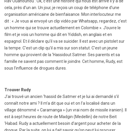
Rav Ouanounou : Ok, c’est une histoire qui nous est arrivé il y a de
cela, près d’un an. Un jour, je reçois un coup de téléphone d’une
organisation américaine de bienfaisance. Mon interlocuteur me
dit : « Je vous ai envoyé un clip vidéo par Whatsapp, regardez, c’est
un homme qui se trouve actuellement en Colombie ». J’ouvre le
film et je vois un homme qui dit en Yiddish, en anglais et en
espagnol. Et il déclare qu’il va se suicider. Il est avec un pistolet sur
la tempe. C’est un clip qu’il a mis sur son statut. C’est un jeune
homme qui provient de la ‘Hassidout Satmer. Ses parents et sa
famille ne savent pas comment le joindre. Cet homme, Rudy, est
sous l’influence de drogues dures.
Trouver Rudy
J’ai trouvé un ancien ‘hassid de Satmer et je lui ai demandé s’il
connaît notre ami ? Il m’a dit que oui et on l’a localisé dans un
village dénommé « Caramanga » (un vrai nom de missile iranien). Il
est à sept heures de route de Madgin (Medellin) de notre Beit
‘Habad. Rudy a actuellement besoin d’argent pour acheter de la
drogue. Par la suite, on lui a fait savoir qu’on peut lui procurer