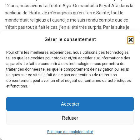
12 ans, nous avons fait notre Alya. On habitait à Kiryat Ata dans la
banlieue de ‘Haïfa. Je m’imaginais qu’en Terre Sainte, tout le
monde était religieux et quand je me suis rendu compte que ce
n’était pas tout à fait le cas, j’en ai été très surpris. Par la suite je
me suis adapté à la société israélienne. J’ai appris l’électronique,
Gérer le consentement
mais mes talents, c’était la danse, la musique. Je voulais devenir
danseur de Jazz professionnel. J’ai fait une école de danse à Tel-
Pour offrir les meilleures expériences, nous utilisons des technologies
Aviv.
telles que les cookies pour stocker et/ou accéder aux informations des
Lors d’un spectacle, je me suis foulé la cheville. Alors que je voulais
appareils. Le fait de consentir à ces technologies nous permettra de
traiter des données telles que le comportement de navigation ou les ID
immédiatement remonter sur la scène, les médecins m’ont
uniques sur ce site. Le fait de ne pas consentir ou de retirer son
informé qu’il n’en était pas question. Il fallait prendre du repos.
consentement peut avoir un effet négatif sur certaines caractéristiques
Pour moi, il n’en était pas question. J’ai commencer à aborder la
et fonctions.
médecine chinoise, les sciences orientales et même la Kabbale le
monde spirituel m’ouvrait ses portes. Grâce à D.ieu, je me suis
Accepter
aperçu que tout ce que l’on me proposait dans la mystique
orientale se trouvait en fait dans la face cachée du Judaïsme avec
Refuser
plus de détails, plus de profondeur, plus de vérité.
Politique de confidentialité
GN : C’est à ce moment-là que vous avez connu le mouvement
‘Habad ?