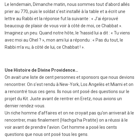
Le lendemain, Dimanche matin, nous sommes tout d’abord allés
prier au 770, puis le soldat s’est installé à la table et a écrit une
lettre au Rabbi et la réponse fut la suivante : « J’ai éprouvé
beaucoup de plaisir de vous voir à côté de moi, ce Chabbat ».
Imaginez un peu. Quand notre hôte, le ‘hassid lui a dit : « Tu viens
avec moi au Ohel ? », mon ami lui a répondu : « Pas du tout, le
Rabbi m’a vu, à côté de lui, ce Chabbat ! ».
Une Histoire de Divine Providence…
On avait une liste de cent personnes et sponsors que nous devions
rencontrer. On s’est rendu à New-York, Los Angelès et Miami et on
a rencontré tous ces gens. Ils nous ont posé des questions sur le
projet du Kit. Juste avant de rentrer en Eretz, nous avions un
dernier rendez-vous.
Un riche homme d’affaires et on ne croyait pas qu’on arriverait à le
rencontrer, mais finalement (Hachga’ha Pratite) on a réussi à le
voir avant de prendre l’avion. Cet homme a posé les cents
questions que nous ont posé tous les gens.