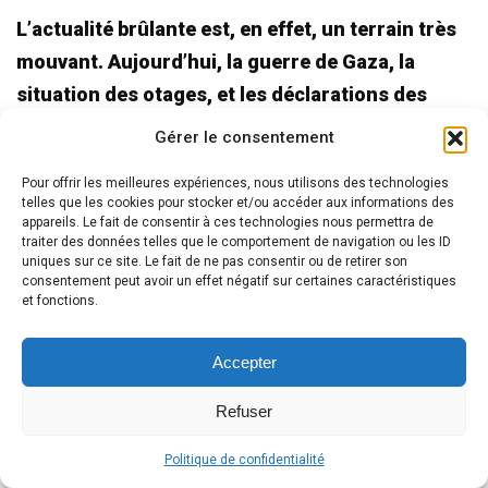
L’actualité brûlante est, en effet, un terrain très
mouvant. Aujourd’hui, la guerre de Gaza, la
situation des otages, et les déclarations des
dirigeants parlent d’un ultimatum pour samedi
Gérer le consentement
matin, à l’heure où l’on lira les dix
Pour offrir les meilleures expériences, nous utilisons des technologies
Commandements dans la Parachat Yitro, à la
telles que les cookies pour stocker et/ou accéder aux informations des
Synagogue… Mais la question et ce qui nous
appareils. Le fait de consentir à ces technologies nous permettra de
traiter des données telles que le comportement de navigation ou les ID
préoccupe vraiment. «Comment se déroule, en
uniques sur ce site. Le fait de ne pas consentir ou de retirer son
consentement peut avoir un effet négatif sur certaines caractéristiques
temps réel, la Délivrance des Enfants d’Israël et
et fonctions.
celle de l’humanité toute entière ?».
Comme nous le disions, le cerveau humain, cet
Accepter
outil si performant que nous n’utilisons qu’à 10%
Refuser
de ses capacités et qui est voué, au final, à se
développer à 100% et à percevoir la divinité au
Politique de confidentialité
maximum de nos facultés… Pourquoi autant de