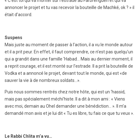
« C’est toi qui va monter sur l’estrade au Farbrenguen et qui va
annoncer le projet et tu vas recevoir la bouteille de Machké, ok ? » il
était d’accord.
Suspens
Mais juste au moment de passer à l’action, il a vu le monde autour
et il a prit peur. En effet, il faut comprendre, ce n’est pas quelqu’un
qui a grandit dans une famille ‘Habad… Mais au dernier moment, il
a reprit courage, et il est monté sur l’estrade. Il a prit la bouteille de
Vodka et a annoncé le projet, devant tout le monde, qui est «de
sauver la vie à de nombreux soldats…».
Puis nous sommes rentrés chez notre hôte, qui est un ‘hassid,
mais pas spécialement méchi’histe. Il a dit à mon ami : « Viens
avec moi, demain au Ohel demander une bénédiction… ». Il m’a
demandé mon avis et je lui dit « Tu es libre, tu fais ce que tu veux ».
Le Rabbi Chlita m’a vu…