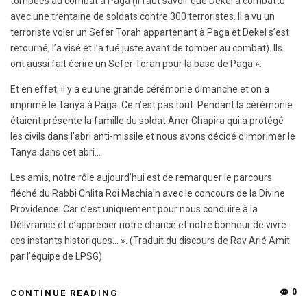
tombées au combat à Paga (il faut savoir que Dekel a combattu
avec une trentaine de soldats contre 300 terroristes. Il a vu un
terroriste voler un Sefer Torah appartenant à Paga et Dekel s’est
retourné, l’a visé et l’a tué juste avant de tomber au combat). Ils
ont aussi fait écrire un Sefer Torah pour la base de Paga ».
Et en effet, il y a eu une grande cérémonie dimanche et on a
imprimé le Tanya à Paga. Ce n’est pas tout. Pendant la cérémonie
étaient présente la famille du soldat Aner Chapira qui a protégé
les civils dans l’abri anti-missile et nous avons décidé d’imprimer le
Tanya dans cet abri…
Les amis, notre rôle aujourd’hui est de remarquer le parcours
fléché du Rabbi Chlita Roi Machia’h avec le concours de la Divine
Providence. Car c’est uniquement pour nous conduire à la
Délivrance et d’apprécier notre chance et notre bonheur de vivre
ces instants historiques… ». (Traduit du discours de Rav Arié Amit
par l’équipe de LPSG)
0
CONTINUE READING