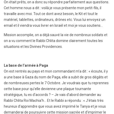
On était prêts, on a donc su répondre parfaitement aux questions.
Cet homme nous a dit : voilà je vous présente mon petit-fils, il
travaille avec moi. Tout ce dont avez besoin, le Kit et tout le
matériel, tablettes, ordinateurs, drônes etc. Vous lui envoyez un
email et il viendra vous livrer en Israël et moi je vous soutiens…
Mission accomplie, on a déjà sauvé la vie de nombreux soldats et
on a vu comment le Rabbi Chlita domine clairement toutes les
situations et les Divines Providences.
La base de l’armée à Paga
On est rentrés au pays et mon commandant m’a dit : « écoute, il y
a une base à Gaza du nom de Paga, elle a subit de gros dégâts et
de nombreuses pertes le 7 Octobre. Je voudrais que tu reprennes
cette base pour qu’elle devienne une plaque tournante
stratégique, tu es d’accords ? – Je vais d’abord demander au
Rabbi Chlita Roi Machia’h… Et le Rabbi a répondu : « J’étais très
heureux d’apprendre que vous avez imprimé le Tanya et je vous
demanderai de poursuivre cette mission sacrée et d’imprimer le