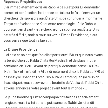
Réponses Prophétiques
J’ai immédiatement écris au Rabbi à ce sujet pour lui demander
conseil et bénédiction, la réponse portait sur le fait d’envoyer un
chercheur de sponsors aux États-Unis, de continuer à imprimer le
Tanya et développer ce Kit et cette technologie… Et le Rabbi a
poursuivit en disant « être chercheur de sponsor aux États-Unis
est très difficile, mais si vous suivez la Divine Providence, alors
vous verrez que tout ira bien… ».
La Divine Providence
J’ai dit à ce soldat, que l’on allait partir aux USA et que nous avons
la bénédiction du Rabbi Chlita Roi Machia’h et de placer notre
confiance en D.ieu… Avant de partir j’ai demandé conseil au Rav
‘Haïm Tsik et il m’a dit : « Allez directement chez le Rabbi au 770 et
passez-y le Chabbat. Lorsqu’il y aura le Farbrenguen (la réunion
‘hassidique), vous recevrez une bouteille de Vodka du Rabbi Chlita
et vous annoncez votre projet devant tout le monde »…
Le jeune homme qui m’accompagnait n’était pas spécialement
religieux, mais il a foi dans la puissance du Rabbi. Je lui ai dit :