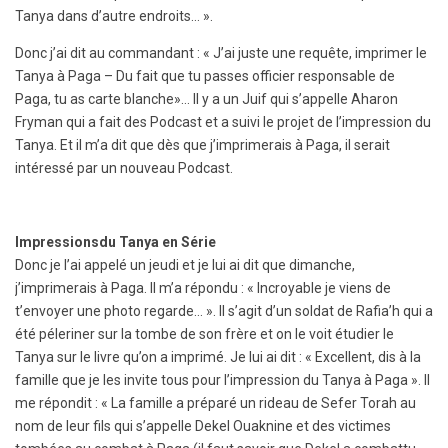
Tanya dans d’autre endroits… ».
Donc j’ai dit au commandant : « J’ai juste une requête, imprimer le
Tanya à Paga – Du fait que tu passes officier responsable de
Paga, tu as carte blanche»… Il y a un Juif qui s’appelle Aharon
Fryman qui a fait des Podcast et a suivi le projet de l’impression du
Tanya. Et il m’a dit que dès que j’imprimerais à Paga, il serait
intéressé par un nouveau Podcast.
Impressionsdu Tanya en Série
Donc je l’ai appelé un jeudi et je lui ai dit que dimanche,
j’imprimerais à Paga. Il m’a répondu : « Incroyable je viens de
t’envoyer une photo regarde… ». Il s’agit d’un soldat de Rafia’h qui a
été péleriner sur la tombe de son frère et on le voit étudier le
Tanya sur le livre qu’on a imprimé. Je lui ai dit : « Excellent, dis à la
famille que je les invite tous pour l’impression du Tanya à Paga ». Il
me répondit : « La famille a préparé un rideau de Sefer Torah au
nom de leur fils qui s’appelle Dekel Ouaknine et des victimes