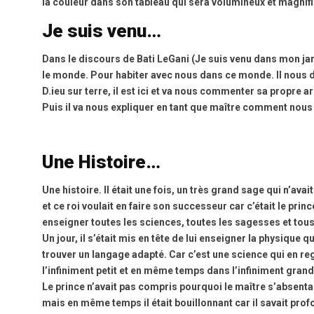
la couleur dans son tableau qui sera volumineux et magnif
Je suis venu…
Dans le discours de Bati LeGani (Je suis venu dans mon jar
le monde. Pour habiter avec nous dans ce monde. Il nous 
D.ieu sur terre, il est ici et va nous commenter sa propre 
Puis il va nous expliquer en tant que maître comment nous
Une Histoire…
Une histoire. Il était une fois, un très grand sage qui n’avait
et ce roi voulait en faire son successeur car c’était le princ
enseigner toutes les sciences, toutes les sagesses et tou
Un jour, il s’était mis en tête de lui enseigner la physique 
trouver un langage adapté. Car c’est une science qui en re
l’infiniment petit et en même temps dans l’infiniment gran
Le prince n’avait pas compris pourquoi le maître s’absentai
mais en même temps il était bouillonnant car il savait pr