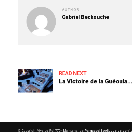
AUTHOR
Gabriel Beckouche
READ NEXT
La Victoire de la Guéoula..
© Copyright Vive Le Roi 770 - Maintenance
Parnassel
|
politique de confid