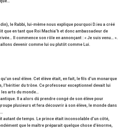
ique…
din), le Rabbi, lui-même nous explique pourquoi D.ieu a créé
dit que en tant que Roi Machia’h et donc ambassadeur de
arrivée… Il commence son rôle en annonçant : « Je suis venu… ».
 allons devenir comme lui ou plutôt comme Lui.
 qu’un seul élève. Cet élève était, en fait, le fils d’un monarque
e, l’héritier du trône. Ce professeur exceptionnel devait lui
s les arts du monde…
quantique. Il a alors dû prendre congé de son élève pour
groupe plusieurs et fera découvrir à son élève, le monde dans
d…
t autant de temps. Le prince était inconsolable d’un côté,
ofondément que le maître préparait quelque chose d’énorme,