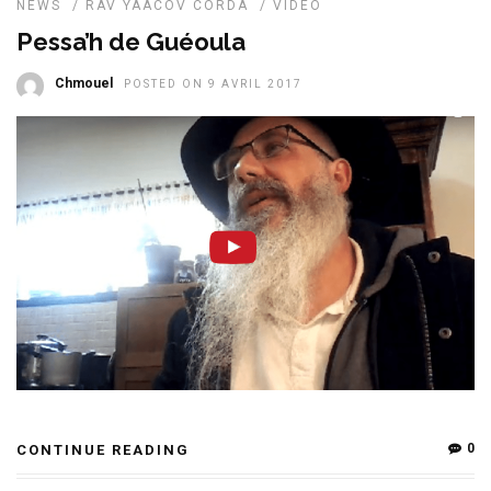
NEWS
/
RAV YAACOV CORDA
/
VIDEO
Pessa’h de Guéoula
Chmouel
POSTED ON 9 AVRIL 2017
0
CONTINUE READING