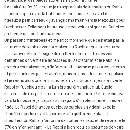
de distribuer des pièces aux enfants pour la charité.
Il devait être 9h 30 lorsque je m’approchais de la maison du Rabbi,
espérant apercevoir la Rabbanite, son épouse. Il y avait des
rideaux à petit carreaux, j’avançais ma main vers la Mézouza pour
l’embrasser. Tellement heureuse de pouvoir expliquer au Rabbi ce
problème qui touchait ma sœur.
Un passant m’interpella et me fit comprendre que ce n’était pas la
coutume de venir devant la maison du Rabbi et que la limousine
allait arriver et me fit signe de quitter les lieux : « Toutes vos
demandes doivent être adressées au secrétariat et le Rabbi en
prendra connaissance, m’informa-t-il. L’homme passa son chemin
et je fis quelques pas en arrière, mais ne pus retenir une impulsion
et je revins alors que la limousine arrivait. Soudain, je vis arriver le
Rabbi et fut éblouie par la lumière qui émanait de lui. Quelle
insolence de ma part ! J’osais lui parler, lorsque le Rabbi se dirigea
vers la limousine, je croisais son regard d’un bleu infini et… restais
figée. Le Rabbi échangea quelques paroles en yiddish avec le
chauffeur qui lui ouvrit la portière afin qu’il prenne place. Le
chauffeur du Rabbi m’ordonna de quitter les lieux et de rejoindre le
770 en m’annonçant : « Le Rabbi a bien reçu les psaumes de votre