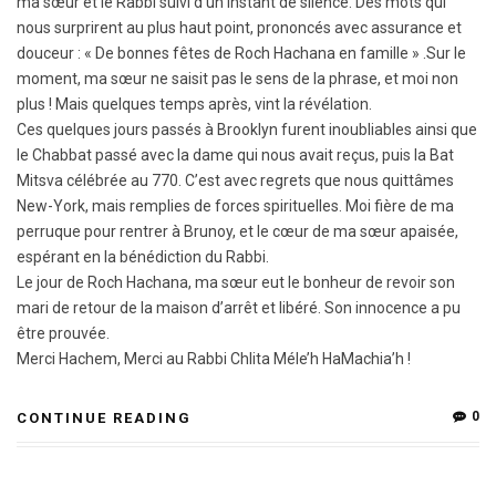
ma sœur et le Rabbi suivi d’un instant de silence. Des mots qui
nous surprirent au plus haut point, prononcés avec assurance et
douceur : « De bonnes fêtes de Roch Hachana en famille » .Sur le
moment, ma sœur ne saisit pas le sens de la phrase, et moi non
plus ! Mais quelques temps après, vint la révélation.
Ces quelques jours passés à Brooklyn furent inoubliables ainsi que
le Chabbat passé avec la dame qui nous avait reçus, puis la Bat
Mitsva célébrée au 770. C’est avec regrets que nous quittâmes
New-York, mais remplies de forces spirituelles. Moi fière de ma
perruque pour rentrer à Brunoy, et le cœur de ma sœur apaisée,
espérant en la bénédiction du Rabbi.
Le jour de Roch Hachana, ma sœur eut le bonheur de revoir son
mari de retour de la maison d’arrêt et libéré. Son innocence a pu
être prouvée.
Merci Hachem, Merci au Rabbi Chlita Méle’h HaMachia’h !
0
CONTINUE READING