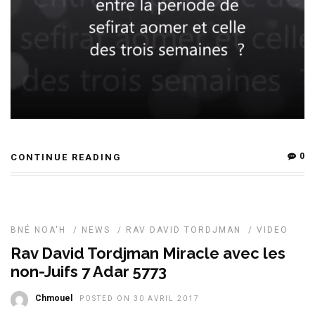
0
CONTINUE READING
BNÉ NOA'H
/
NEWS
/
RAV DAVID TORDJMAN
/
VIDEO
Rav David Tordjman Miracle avec les
non-Juifs 7 Adar 5773
Chmouel
POSTED ON 30 AVRIL 2017