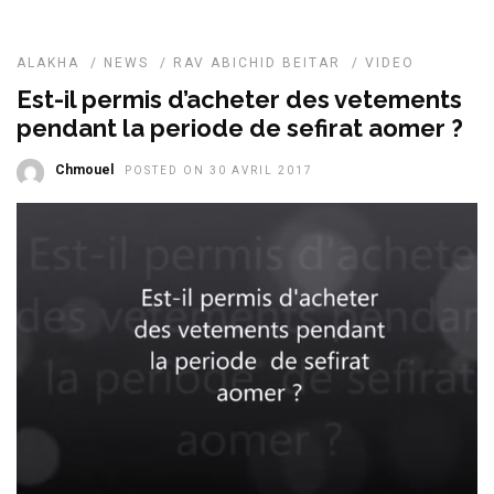
ALAKHA
/
NEWS
/
RAV ABICHID BEITAR
/
VIDEO
Est-il permis d’acheter des vetements
pendant la periode de sefirat aomer ?
Chmouel
POSTED ON 30 AVRIL 2017