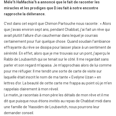
Méle’h HaMachia’h a annoncé que le fait de raconter les
miracles et les prodiges que D.ieu fait à notre encontre
rapproche la délivrance.
C’est dans cet esprit que Chimon Partouche nous raconte : « Alors
que j’avais environ sept ans, pendant Chabbat, j’ai fait un rêve qui
avait plutôt l’allure d’un cauchemar dans lequel je courrais
certainement pour fuir quelque chose. Quand soudain l’ambiance
effrayante du rêve se dissipa pour laisser place à un sentiment de
sérénité. En effet, alors que je me trouvais sur un pont, j’aperçu le
Rabbi de Loubavitch qui se tenait sur le côté. Il me regardait sans
parler et son regard m’apaisa. Je m’approchais alors de lui comme
pour me réfugier. Il me tendit une sorte de carte de visite sur
laquelle était inscrit le nom de ma tante « Evelyne Uzan » en
lettres d’or. La beauté de cette carte me frappa au point où je m’en
rappelais clairement à mon réveil.
Le matin, je racontais à mon père les détails de mon rêve et il me
dit que puisque nous étions invités au repas de Chabbat midi dans
une famille de ‘Hassidim de Loubavitch, nous pourrons leur
demander conseil.