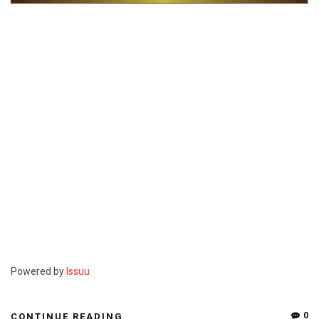
Powered by
Issuu
P
0
CONTINUE READING