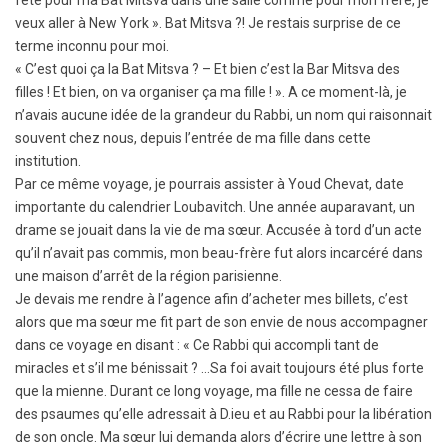
veux aller à New York ». Bat Mitsva ?! Je restais surprise de ce
terme inconnu pour moi.
« C’est quoi ça la Bat Mitsva ? – Et bien c’est la Bar Mitsva des
filles ! Et bien, on va organiser ça ma fille ! ». A ce moment-là, je
n’avais aucune idée de la grandeur du Rabbi, un nom qui raisonnait
souvent chez nous, depuis l’entrée de ma fille dans cette
institution.
Par ce même voyage, je pourrais assister à Youd Chevat, date
importante du calendrier Loubavitch. Une année auparavant, un
drame se jouait dans la vie de ma sœur. Accusée à tord d’un acte
qu’il n’avait pas commis, mon beau-frère fut alors incarcéré dans
une maison d’arrêt de la région parisienne.
Je devais me rendre à l’agence afin d’acheter mes billets, c’est
alors que ma sœur me fit part de son envie de nous accompagner
dans ce voyage en disant : « Ce Rabbi qui accompli tant de
miracles et s’il me bénissait ? …Sa foi avait toujours été plus forte
que la mienne. Durant ce long voyage, ma fille ne cessa de faire
des psaumes qu’elle adressait à D.ieu et au Rabbi pour la libération
de son oncle. Ma sœur lui demanda alors d’écrire une lettre à son