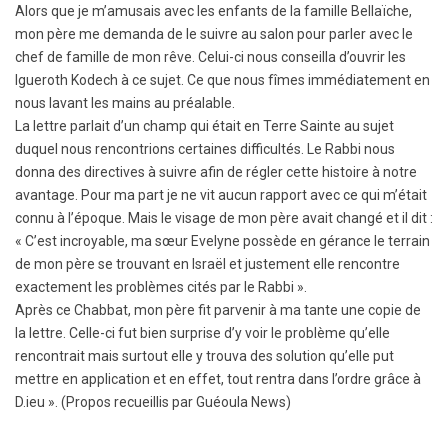
Alors que je m’amusais avec les enfants de la famille Bellaïche,
mon père me demanda de le suivre au salon pour parler avec le
chef de famille de mon rêve. Celui-ci nous conseilla d’ouvrir les
Igueroth Kodech à ce sujet. Ce que nous fîmes immédiatement en
nous lavant les mains au préalable.
La lettre parlait d’un champ qui était en Terre Sainte au sujet
duquel nous rencontrions certaines difficultés. Le Rabbi nous
donna des directives à suivre afin de régler cette histoire à notre
avantage. Pour ma part je ne vit aucun rapport avec ce qui m’était
connu à l’époque. Mais le visage de mon père avait changé et il dit :
« C’est incroyable, ma sœur Evelyne possède en gérance le terrain
de mon père se trouvant en Israël et justement elle rencontre
exactement les problèmes cités par le Rabbi ».
Après ce Chabbat, mon père fit parvenir à ma tante une copie de
la lettre. Celle-ci fut bien surprise d’y voir le problème qu’elle
rencontrait mais surtout elle y trouva des solution qu’elle put
mettre en application et en effet, tout rentra dans l’ordre grâce à
D.ieu ». (Propos recueillis par Guéoula News)