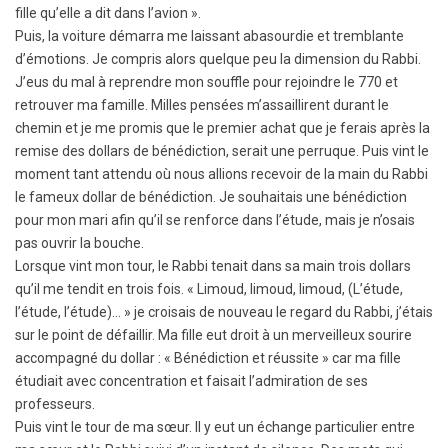
fille qu’elle a dit dans l’avion ».
Puis, la voiture démarra me laissant abasourdie et tremblante
d’émotions. Je compris alors quelque peu la dimension du Rabbi.
J’eus du mal à reprendre mon souffle pour rejoindre le 770 et
retrouver ma famille. Milles pensées m’assaillirent durant le
chemin et je me promis que le premier achat que je ferais après la
remise des dollars de bénédiction, serait une perruque. Puis vint le
moment tant attendu où nous allions recevoir de la main du Rabbi
le fameux dollar de bénédiction. Je souhaitais une bénédiction
pour mon mari afin qu’il se renforce dans l’étude, mais je n’osais
pas ouvrir la bouche.
Lorsque vint mon tour, le Rabbi tenait dans sa main trois dollars
qu’il me tendit en trois fois. « Limoud, limoud, limoud, (L’étude,
l’étude, l’étude)… » je croisais de nouveau le regard du Rabbi, j’étais
sur le point de défaillir. Ma fille eut droit à un merveilleux sourire
accompagné du dollar : « Bénédiction et réussite » car ma fille
étudiait avec concentration et faisait l’admiration de ses
professeurs.
Puis vint le tour de ma sœur. Il y eut un échange particulier entre