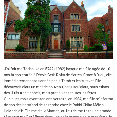
J’ai fait ma Techouva en 5742 (1982) lorsque ma fille âgée de 10
ans fit son entrée à l’école Beth Rivka de Yerres. Grâce à D.ieu, elle
immédiatement passionnée par la Torah et les Mitsvot. Elle
découvrait alors un monde nouveau, car jusqu’alors, nous étions
des Juifs traditionnels, mais pratiquions toutes les fêtes.
Quelques mois avant son anniversaire, en 1984, ma fille m’informa
de son désir profond de se rendre chez le Rabbi Chlita Méle’h
HaMachia’h. Elle me dit : « Maman, au lieu de me faire une grande
fête pour ma Bat Mitsva dans une salle comme pour mon frère, je