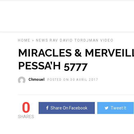
HOME
»
NEWS
RAV DAVID TORDJMAN
VIDEO
MIRACLES & MERVEIL
PESSA’H 5777
Chmouel
POSTED ON 30 AVRIL 2017
0
Share On Facebook
Tweet It
SHARES