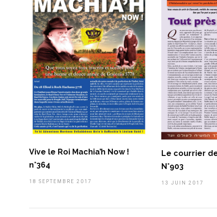
Vive le Roi Machia’h Now !
Le courrier d
n°364
N°903
18 SEPTEMBRE 2017
13 JUIN 2017