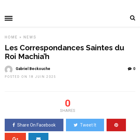
HOME
»
NEWS
Les Correspondances Saintes du
Roi Machia’h
Gabriel Beckouche
0
POSTED ON 18 JUIN 2025
0
SHARES
Share On Facebook
Tweet It