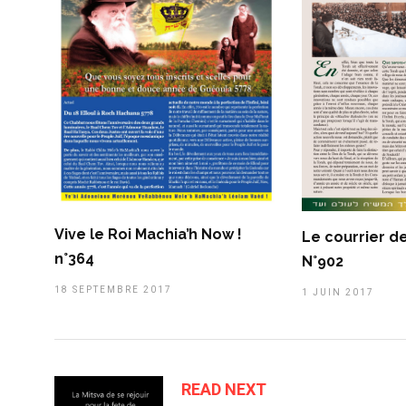
Vive le Roi Machia’h Now !
Le courrier d
n°364
N°902
18 SEPTEMBRE 2017
1 JUIN 2017
READ NEXT