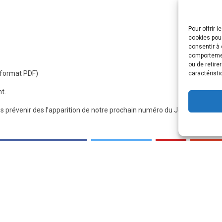
Pour offrir 
cookies pour
consentir à 
comportement
ou de retire
n format PDF)
caractéristi
nt.
s prévenir des l’apparition de notre prochain numéro du Journal «
Le Po
Share On Facebook
Tweet It