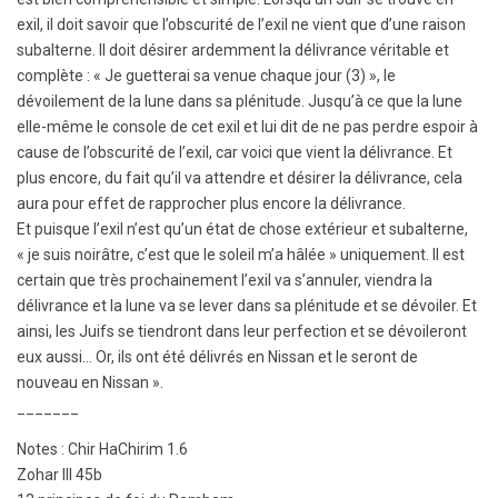
exil, il doit savoir que l’obscurité de l’exil ne vient que d’une raison
subalterne. Il doit désirer ardemment la délivrance véritable et
complète : « Je guetterai sa venue chaque jour (3) », le
dévoilement de la lune dans sa plénitude. Jusqu’à ce que la lune
elle-même le console de cet exil et lui dit de ne pas perdre espoir à
cause de l’obscurité de l’exil, car voici que vient la délivrance. Et
plus encore, du fait qu’il va attendre et désirer la délivrance, cela
aura pour effet de rapprocher plus encore la délivrance.
Et puisque l’exil n’est qu’un état de chose extérieur et subalterne,
« je suis noirâtre, c’est que le soleil m’a hâlée » uniquement. Il est
certain que très prochainement l’exil va s’annuler, viendra la
délivrance et la lune va se lever dans sa plénitude et se dévoiler. Et
ainsi, les Juifs se tiendront dans leur perfection et se dévoileront
eux aussi… Or, ils ont été délivrés en Nissan et le seront de
nouveau en Nissan ».
_______
Notes : Chir HaChirim 1.6
Zohar III 45b