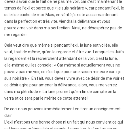
devez savoir que le fait de ne pas me voir, car c’est maintenant le
temps de l’exil et parce que « je suis noirâtre », car pendant l’exil, le
soleil se cache de moi. Mais, en vérité j’existe aussi maintenant
dans la perfection et très vite, viendra la délivrance et vous
pourrez me voir dans ma perfection. Ainsi, ne désespérez pas de
me regarder.
Cela veut dire que même si pendant l’exil, la lune est voilée, elle
veut, tout de même, qu’on la regarde et être vue. Lorsque les Juifs
la regardent et la recherchent attendant de la voir, c’est la lune,
elle-même qui les console : « Car même si actuellement vous ne
pouvez pas me voir, ce n’est que pour une raison mineure car « je
suis noirâtre ». En fait, vous devez vivre avec ce désir de me voir et
ce désir agira pour amener la délivrance, alors, vous me verrez
dans ma plénitude ». La lune promet qu’en fin de compte on la
verra et ce sera par le mérite de cette attente !
De ceci nous pouvons immédiatement en tirer un enseignement
clair :
L’exil n’est pas une bonne chose ni un fait qui nous convient ce qui
est bien compréhensible et simple. Lorsqu’un Juif se trouve en