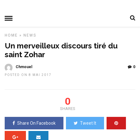
HOME
»
NEWS
Un merveilleux discours tiré du
saint Zohar
Chmouel
0
POSTED ON 8 MAI 2017
0
SHARES
Share On Facebook
Tweet It