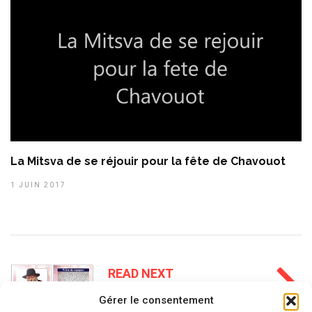
La Mitsva de se réjouir pour la fête de Chavouot
1 JUIN 2017
READ NEXT
Histoire 350b : Révélation
Gérer le consentement
pendant le repas du