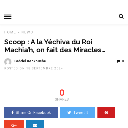
HOME
»
NEWS
Scoop : A la Yéchiva du Roi
Machia’h, on fait des Miracles…
Gabriel Beckouche
0
POSTED ON 18 SEPTEMBRE 2024
0
SHARES
Share On Facebook
Tweet It