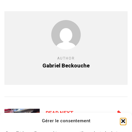
AUTHOR
Gabriel Beckouche
READ NEXT
La Révolution des Téfilines à
Gérer le consentement
TLV